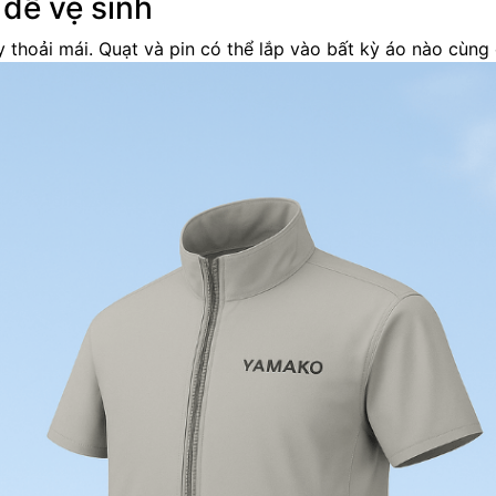
dễ vệ sinh
y thoải mái. Quạt và pin có thể lắp vào bất kỳ áo nào cùng