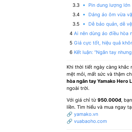
🔹 Pin dung lượng lớn
🔹 Dáng áo ôm vừa v
🔹 Dễ bảo quản, dễ vệ
Ai nên dùng áo điều hòa 
Giá cực tốt, hiệu quả kh
Kết luận: “Ngắn tay nhưn
Khi thời tiết ngày càng khắc 
mệt mỏi, mất sức và thậm ch
hòa ngắn tay Yamako Hero L
ngoài trời.
Với giá chỉ từ
950.000đ
, bạ
liền. Tìm hiểu và mua ngay tại
🔗
yamako.vn
🔗
vuabaoho.com