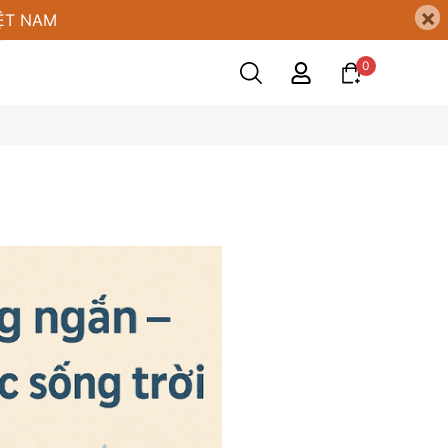
×
ỆT NAM
0