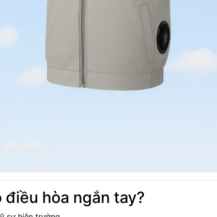
 điều hòa ngắn tay?
ỹ sư hiện trường