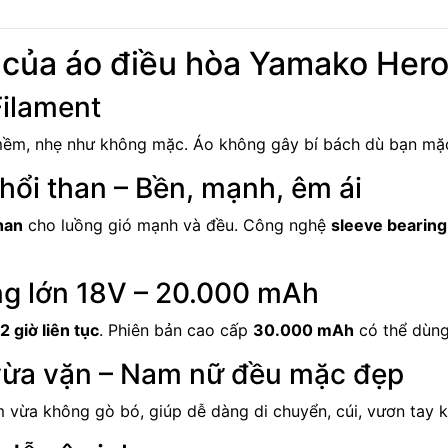
 của áo điều hòa Yamako Hero
Filament
 mềm, nhẹ như không mặc. Áo không gây bí bách dù bạn mặc
hổi than – Bền, mạnh, êm ái
han
cho luồng gió mạnh và đều. Công nghệ
sleeve bearing
ng lớn 18V – 20.000 mAh
2 giờ liên tục
. Phiên bản cao cấp
30.000 mAh
có thể dùng
vừa vặn – Nam nữ đều mặc đẹp
 vừa không gò bó, giúp dễ dàng di chuyển, cúi, vươn tay kh