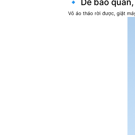
🔹 Dễ bảo quản, 
Vỏ áo tháo rời được, giặt má