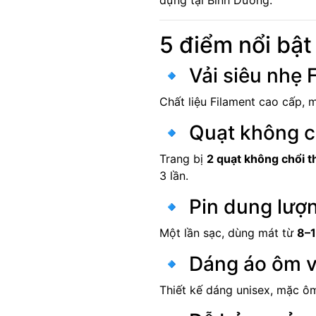
dựng tại Bình Dương.
5 điểm nổi bật
🔹 Vải siêu nhẹ 
Chất liệu Filament cao cấp,
🔹 Quạt không c
Trang bị
2 quạt không chổi t
3 lần.
🔹 Pin dung lượ
Một lần sạc, dùng mát từ
8–1
🔹 Dáng áo ôm 
Thiết kế dáng unisex, mặc ôm