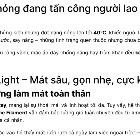
nóng đang tấn công người lao
chứng kiến những đợt nắng nóng lên tới
40°C
, khiến người 
nước, say nắng – những tình trạng quen thuộc nhưng chưa b
mũ rộng vành, mặc áo dày chống nắng hay trùm khăn đều
k
ght – Mát sâu, gọn nhẹ, cực k
ng làm mát toàn thân
tay
, mang lại sự thoải mái và linh hoạt tối đa. Tuy vậy, hệ 
nhẹ Filament
vẫn đảm bảo luồng gió luân chuyển đều từ lưng
a cá nhân.
 vào thì thấy mát rười rượi cả ngày làm việc ngoài trời.” 