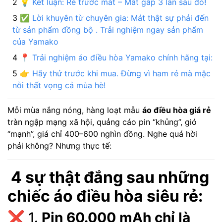
💡 Kết luận: Rẻ trước mắt – Mất gấp 3 lần sau đó!
✅ Lời khuyên từ chuyên gia: Mát thật sự phải đến
từ sản phẩm đồng bộ . Trải nghiệm ngay sản phẩm
của Yamako
📍 Trải nghiệm áo điều hòa Yamako chính hãng tại:
👉 Hãy thử trước khi mua. Đừng vì ham rẻ mà mặc
nỗi thất vọng cả mùa hè!
Mỗi mùa nắng nóng, hàng loạt mẫu
áo điều hòa giá rẻ
tràn ngập mạng xã hội, quảng cáo pin “khủng”, gió
“mạnh”, giá chỉ 400–600 nghìn đồng. Nghe quá hời
phải không? Nhưng thực tế:
4 sự thật đắng sau những
chiếc áo điều hòa siêu rẻ:
❌ 1.
Pin 60.000 mAh chỉ là