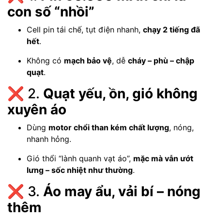
con số “nhồi”
Cell pin tái chế, tụt điện nhanh,
chạy 2 tiếng đã
hết
.
Không có
mạch bảo vệ
, dễ
cháy – phù – chập
quạt
.
❌ 2.
Quạt yếu, ồn, gió không
xuyên áo
Dùng
motor chổi than kém chất lượng
, nóng,
nhanh hỏng.
Gió thổi “lành quanh vạt áo”,
mặc mà vẫn ướt
lưng – sốc nhiệt như thường
.
❌ 3.
Áo may ẩu, vải bí – nóng
thêm