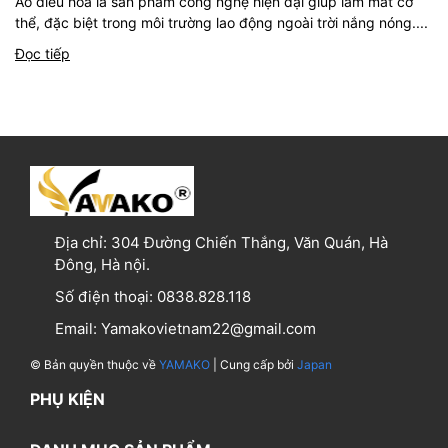
Áo điều hòa là sản phẩm công nghệ hiện đại giúp làm mát cơ
thể, đặc biệt trong môi trường lao động ngoài trời nắng nóng....
Đọc tiếp
Địa chỉ:
304 Đường Chiến Thắng, Văn Quán, Hà
Đông, Hà nội.
Số điện thoại:
0838.828.118
Email:
Yamakovietnam22@gmail.com
© Bản quyền thuộc về
YAMAKO
| Cung cấp bởi
Japan
PHỤ KIỆN