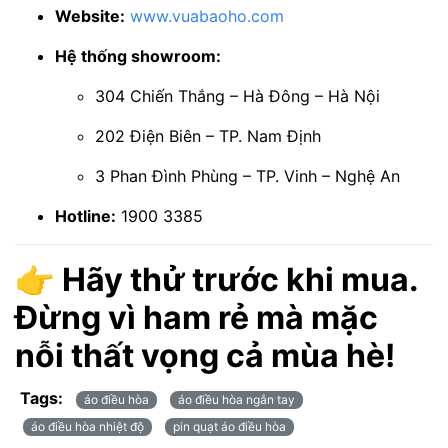
Website:
www.vuabaoho.com
Hệ thống showroom:
304 Chiến Thắng – Hà Đông – Hà Nội
202 Điện Biên – TP. Nam Định
3 Phan Đình Phùng – TP. Vinh – Nghệ An
Hotline:
1900 3385
👉 Hãy thử trước khi mua.
Đừng vì ham rẻ mà mặc
nỗi thất vọng cả mùa hè!
Tags:
áo điều hòa
áo điều hòa ngắn tay
áo điều hòa nhiệt độ
pin quạt áo điều hòa