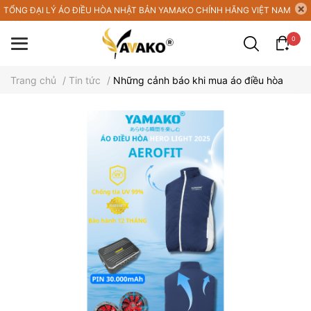
TỔNG ĐẠI LÝ ÁO ĐIỀU HÒA NHẬT BẢN YAMAKO CHÍNH HÃNG VIỆT NAM
0
Trang chủ
/
Tin tức
/
Những cảnh báo khi mua áo điều hòa