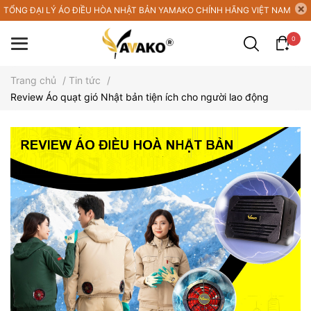
TỔNG ĐẠI LÝ ÁO ĐIỀU HÒA NHẬT BẢN YAMAKO CHÍNH HÃNG VIỆT NAM
0
Trang chủ
/
Tin tức
/
Review Áo quạt gió Nhật bản tiện ích cho người lao động