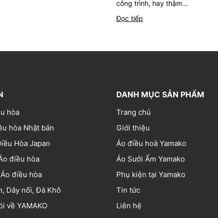
công trình, hay thậm...
Đọc tiếp
N
DANH MỤC SẢN PHẨM
ều hòa
Trang chủ
ều hòa Nhật bản
Giới thiệu
Điều Hòa Japan
Áo điều hoà Yamako
Áo điều hòa
Áo Sưởi Ấm Yamako
 Áo điều hòa
Phụ kiện tại Yamako
, Dây nối, Đá Khô
Tin tức
nói về YAMAKO
Liên hệ