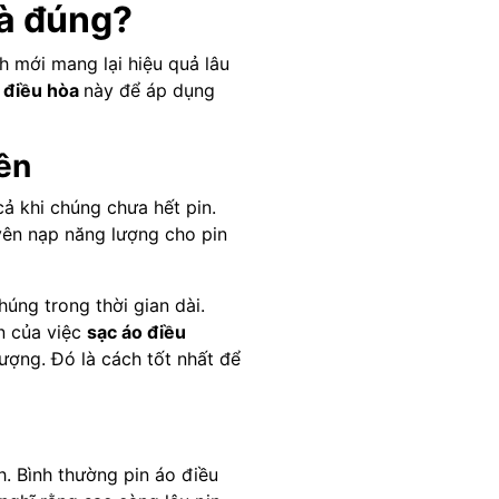
là đúng?
h mới mang lại hiệu quả lâu
 điều hòa
này để áp dụng
ên
ả khi chúng chưa hết pin.
yên nạp năng lượng cho pin
úng trong thời gian dài.
ện của việc
sạc áo điều
ượng. Đó là cách tốt nhất để
h. Bình thường pin áo điều