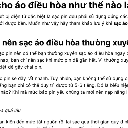
cho áo điều hòa như thế nào 
ết bị điện tử đặc biệt là sạc pin đều phải sử dụng đúng các
mới được bền. Muốn như vậy hãy tham khảo lưu ý khi
sạc áo
 nên sạc áo điều hòa thường xuy
ạc pin nên có thể bạn thường xuyên sạc áo điều hòa ngay c
nào, bạn chỉ nên sạc khi mức pin đã gần hết. Vì thường xu
iệt dễ gây chai pin.
 pin sẽ đầy rất nhanh. Tuy nhiên, bạn không thể sử dụng ch
ng bạn chỉ có thể duy trì được từ 5-6 tiếng. Đó là biểu hi
i nào? Khi mà mức báo pin yếu chúng ta mới nên nạp năng l
òa quá lâu
n kiện đến mức tắt nguồn rồi lại sạc quá thời gian quy địn