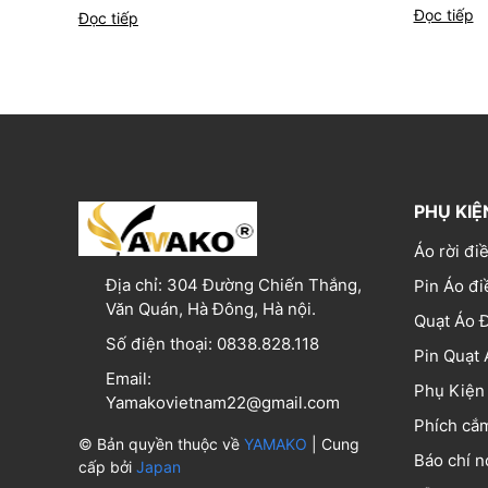
Đọc tiếp
Đọc tiếp
PHỤ KIỆ
Áo rời đi
Địa chỉ:
304 Đường Chiến Thắng,
Pin Áo đi
Văn Quán, Hà Đông, Hà nội.
Quạt Áo 
Số điện thoại:
0838.828.118
Pin Quạt 
Email:
Phụ Kiện
Yamakovietnam22@gmail.com
Phích cắm
© Bản quyền thuộc về
YAMAKO
| Cung
Báo chí 
cấp bởi
Japan