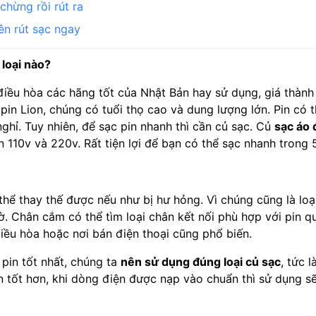
chừng rồi rút ra
ên rút sạc ngay
 loại nào?
o điều hòa các hãng tốt của Nhật Bản hay sử dụng, giá thàn
 pin Lion, chúng có tuổi thọ cao và dung lượng lớn. Pin có
hỉ. Tuy nhiên, để sạc pin nhanh thì cần củ sạc. Củ
sạc áo 
110v và 220v. Rất tiện lợi để bạn có thể sạc nhanh trong 
thể thay thế được nếu như bị hư hỏng. Vì chúng cũng là loạ
ờ. Chân cắm có thể tìm loại chân kết nối phù hợp với pin qu
iều hòa hoặc nơi bán điện thoại cũng phổ biến.
pin tốt nhất, chúng ta
nên sử dụng đúng loại củ sạc
, tức 
in tốt hơn, khi dòng điện được nạp vào chuẩn thì sử dụng sẽ