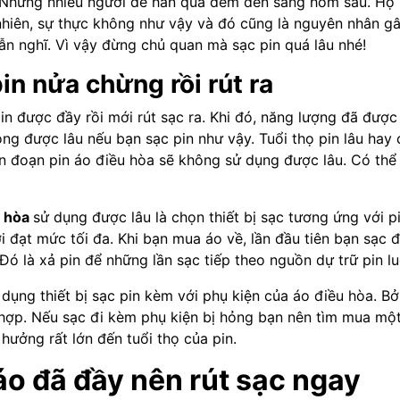
. Nhưng nhiều người để hẳn qua đêm đến sáng hôm sau. Họ 
hiên, sự thực không như vậy và đó cũng là nguyên nhân gâ
n nghĩ. Vì vậy đừng chủ quan mà sạc pin quá lâu nhé!
in nửa chừng rồi rút ra
pin được đầy rồi mới rút sạc ra. Khi đó, năng lượng đã đượ
ng được lâu nếu bạn sạc pin như vậy. Tuổi thọ pin lâu hay 
ián đoạn pin áo điều hòa sẽ không sử dụng được lâu. Có th
u hòa
sử dụng được lâu là chọn thiết bị sạc tương ứng với p
i đạt mức tối đa. Khi bạn mua áo về, lần đầu tiên bạn sạc đ
. Đó là xả pin để những lần sạc tiếp theo nguồn dự trữ pin l
ụng thiết bị sạc pin kèm với phụ kiện của áo điều hòa. Bở
 hợp. Nếu sạc đi kèm phụ kiện bị hỏng bạn nên tìm mua một
hưởng rất lớn đến tuổi thọ của pin.
áo đã đầy nên rút sạc ngay