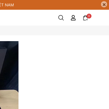
×
ỆT NAM
0