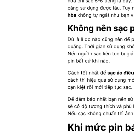
hòa chỉ sạc 5-6 tiếng là đầy
càng sử dụng được lâu. Tuy n
hòa
không tự ngắt như bạn vẫ
Không nên sạc p
Dù là lí do nào cũng nên để 
quãng. Thời gian sử dụng khô
Nếu nguồn sạc liên tục bị g
pin bất cứ khi nào.
Cách tốt nhất để
sạc áo điề
cách thì hiệu quả sử dụng mớ
cạn kiệt rồi mới tiếp tục sạc
Để đảm bảo nhất bạn nên sử d
sẽ có độ tương thích và phù
Nếu sạc không chuẩn thì ảnh 
Khi mức pin b