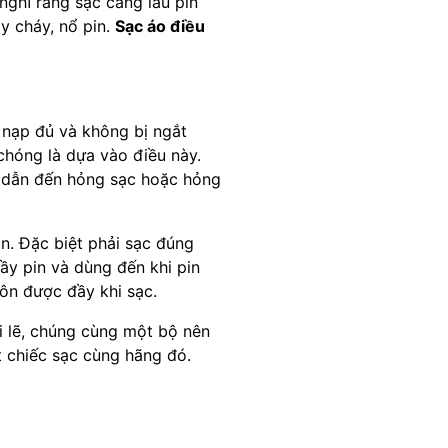
nghĩ rằng sạc càng lâu pin
y cháy, nổ pin.
Sạc áo điều
c nạp đủ và không bị ngắt
chóng là dựa vào điều này.
ể dẫn đến hỏng sạc hoặc hỏng
in. Đặc biệt phải sạc đúng
ầy pin và dùng đến khi pin
uôn được đầy khi sạc.
i lẽ, chúng cùng một bộ nên
 chiếc sạc cùng hãng đó.