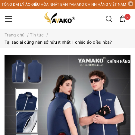
TỔNG ĐẠI LÝ ÁO ĐIỀU HÒA NHẬT BẢN YAMAKO CHÍNH HÃNG VIỆT NAM
0
Trang chủ
/
Tin tức
/
Tại sao ai cũng nên sở hữu ít nhất 1 chiếc áo điều hòa?