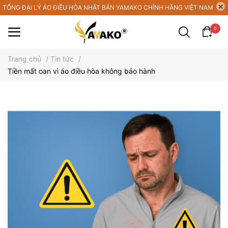
TỔNG ĐẠI LÝ ÁO ĐIỀU HÒA NHẬT BẢN YAMAKO CHÍNH HÃNG VIỆT NAM
0
Trang chủ
/
Tin tức
/
Tiền mất oan vì áo điều hòa không bảo hành