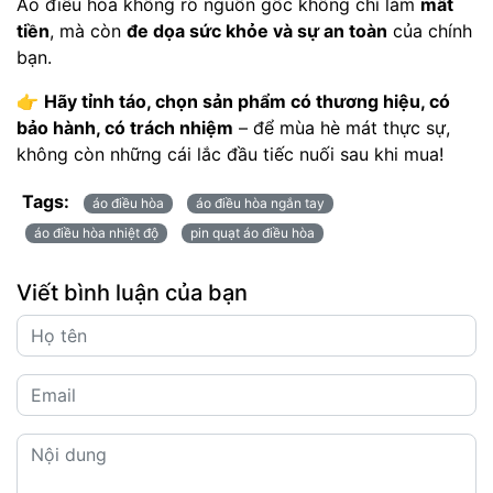
Áo điều hòa không rõ nguồn gốc không chỉ làm
mất
tiền
, mà còn
đe dọa sức khỏe và sự an toàn
của chính
bạn.
👉
Hãy tỉnh táo, chọn sản phẩm có thương hiệu, có
bảo hành, có trách nhiệm
– để mùa hè mát thực sự,
không còn những cái lắc đầu tiếc nuối sau khi mua!
Tags:
áo điều hòa
áo điều hòa ngắn tay
áo điều hòa nhiệt độ
pin quạt áo điều hòa
Viết bình luận của bạn