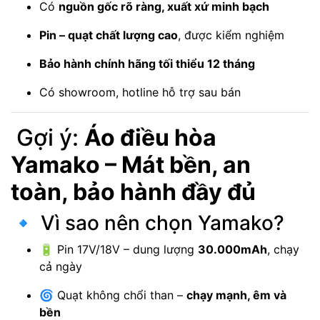
Có
nguồn gốc rõ ràng, xuất xứ minh bạch
Pin – quạt chất lượng cao
, được kiểm nghiệm
Bảo hành chính hãng tối thiểu 12 tháng
Có showroom, hotline hỗ trợ sau bán
Gợi ý:
Áo điều hòa
Yamako – Mát bền, an
toàn, bảo hành đầy đủ
🔹 Vì sao nên chọn Yamako?
🔋 Pin 17V/18V – dung lượng
30.000mAh
, chạy
cả ngày
🌀 Quạt không chổi than –
chạy mạnh, êm và
bền