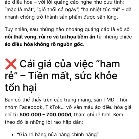
áo điều hòa – với lời quảng cáo nghe như cứu tinh:
“mặc là mát”, “gió thổi cả ngày”, “hạ nhiệt tức thì” – đã
nhanh chóng trở thành sản phẩm được săn lùng.
Tuy nhiên, sau những hào nhoáng quảng cáo là vô số
nỗi thất vọng, rủi ro và tai họa tiềm ẩn
từ những chiếc
áo điều hòa không rõ nguồn gốc
.
❌ Cái giá của việc “ham
rẻ” – Tiền mất, sức khỏe
tổn hại
Bạn có thể thấy trên các trang mạng, sàn TMĐT, hội
nhóm Facebook, TikTok... vô vàn mẫu áo điều hòa giá
chỉ từ
500.000 – 700.000đ
, thậm chí rẻ hơn. Kèm
theo đó là những lời rao hấp dẫn:
“Giá rẻ bằng nửa hàng chính hãng”