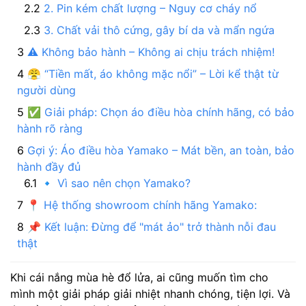
2. Pin kém chất lượng – Nguy cơ cháy nổ
3. Chất vải thô cứng, gây bí da và mẩn ngứa
⚠️ Không bảo hành – Không ai chịu trách nhiệm!
😤 “Tiền mất, áo không mặc nổi” – Lời kể thật từ
người dùng
✅ Giải pháp: Chọn áo điều hòa chính hãng, có bảo
hành rõ ràng
Gợi ý: Áo điều hòa Yamako – Mát bền, an toàn, bảo
hành đầy đủ
🔹 Vì sao nên chọn Yamako?
📍 Hệ thống showroom chính hãng Yamako:
📌 Kết luận: Đừng để "mát ảo" trở thành nỗi đau
thật
Khi cái nắng mùa hè đổ lửa, ai cũng muốn tìm cho
mình một giải pháp giải nhiệt nhanh chóng, tiện lợi. Và