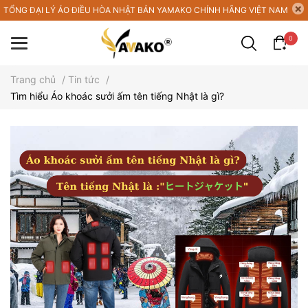
TỔNG ĐẠI LÝ ÁO ĐIỀU HÒA NHẬT BẢN YAMAKO CHÍNH HÃNG VIỆT NAM
0
Trang chủ
/
Tin tức
/
Tìm hiểu Áo khoác sưởi ấm tên tiếng Nhật là gì?