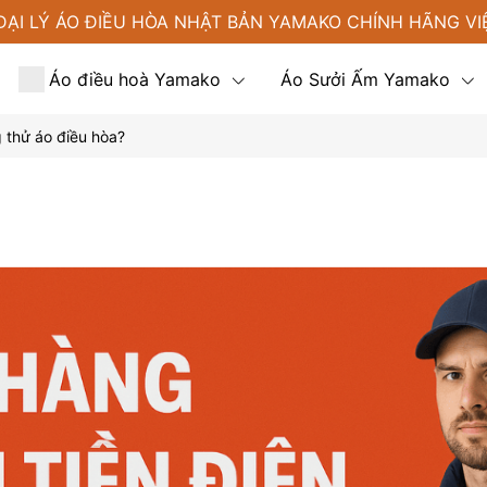
ĐẠI LÝ ÁO ĐIỀU HÒA NHẬT BẢN YAMAKO CHÍNH HÃNG VI
Áo điều hoà Yamako
Áo Sưởi Ấm Yamako
g thử áo điều hòa?
Tin tức
Liên hệ