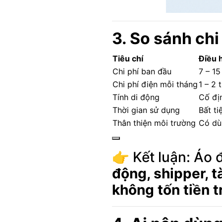
3. So sánh chi
Tiêu chí
Điều 
Chi phí ban đầu
7 – 15
Chi phí điện mỗi tháng
1 – 2 
Tính di động
Cố đị
Thời gian sử dụng
Bất ti
Thân thiện môi trường
Có dù
👉 Kết luận: Áo 
động, shipper, t
không tốn tiền t