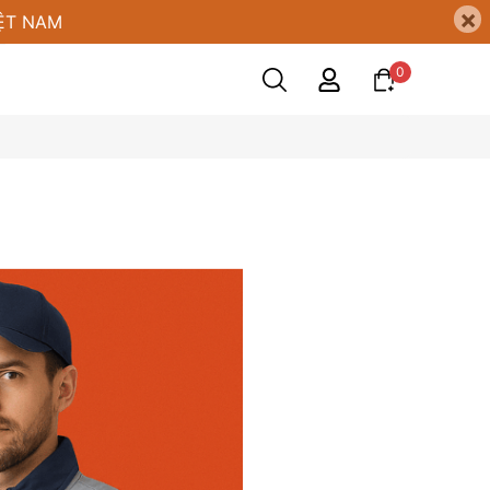
×
ỆT NAM
0