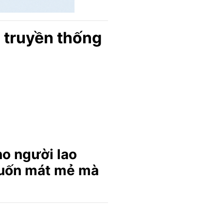
a truyền thống
ho người lao
 muốn mát mẻ mà