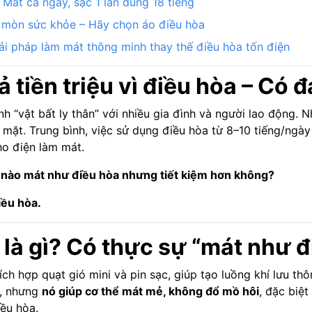
Mát cả ngày, sạc 1 lần dùng 18 tiếng
 mòn sức khỏe – Hãy chọn áo điều hòa
iải pháp làm mát thông minh thay thế điều hòa tốn điện
rả tiền triệu vì điều hòa – Có
nh “vật bất ly thân” với nhiều gia đình và người lao động.
g mặt. Trung bình, việc sử dụng điều hòa từ 8–10 tiếng/ngày
ho điện làm mát.
 nào mát như điều hòa nhưng tiết kiệm hơn không?
iều hòa.
 là gì? Có thực sự “mát như 
ích hợp quạt gió mini và pin sạc, giúp tạo luồng khí lưu thô
h, nhưng
nó giúp cơ thể mát mẻ, không đổ mồ hôi
, đặc biệt
ều hòa.