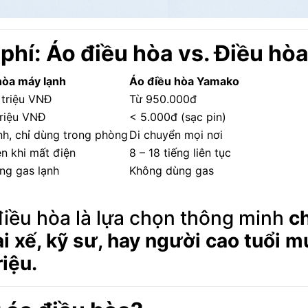
 phí: Áo điều hòa vs. Điều hò
hòa máy lạnh
Áo điều hòa Yamako
 triệu VNĐ
Từ 950.000đ
triệu VNĐ
< 5.000đ (sạc pin)
nh, chỉ dùng trong phòng
Di chuyển mọi nơi
ện khi mất điện
8 – 18 tiếng liên tục
ng gas lạnh
Không dùng gas
điều hòa là lựa chọn thông minh
c
ài xế, kỹ sư, hay người cao tuổi
riệu.