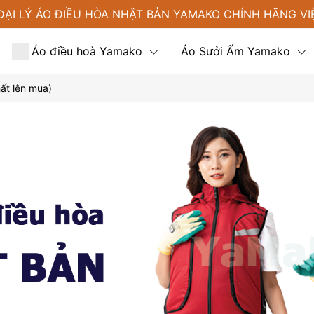
ĐẠI LÝ ÁO ĐIỀU HÒA NHẬT BẢN YAMAKO CHÍNH HÃNG VI
Áo điều hoà Yamako
Áo Sưởi Ấm Yamako
hất lên mua)
Tin tức
Liên hệ