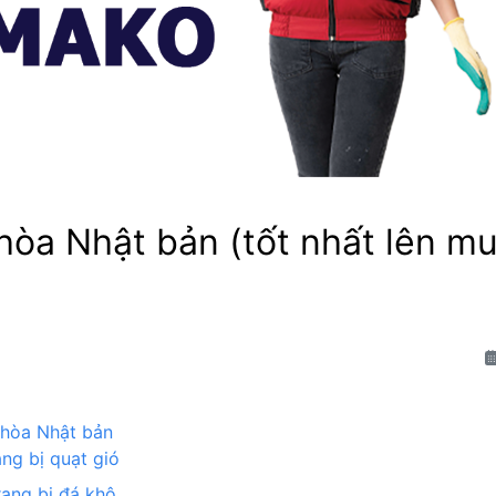
hòa Nhật bản (tốt nhất lên m
 hòa Nhật bản
ang bị quạt gió
rang bị đá khô