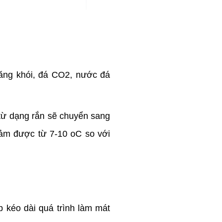
băng khói, đá CO2, nước đá
 từ dạng rắn sẽ chuyển sang
giảm được từ 7-10 oC so với
p kéo dài quá trình làm mát