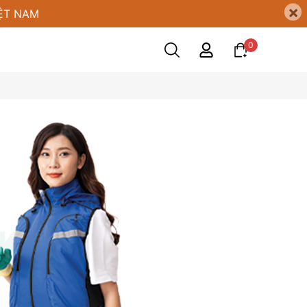
×
ỆT NAM
0