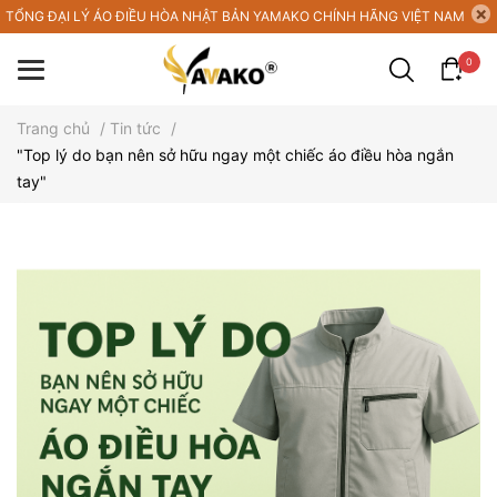
TỔNG ĐẠI LÝ ÁO ĐIỀU HÒA NHẬT BẢN YAMAKO CHÍNH HÃNG VIỆT NAM
0
Trang chủ
/
Tin tức
/
"Top lý do bạn nên sở hữu ngay một chiếc áo điều hòa ngắn
tay"