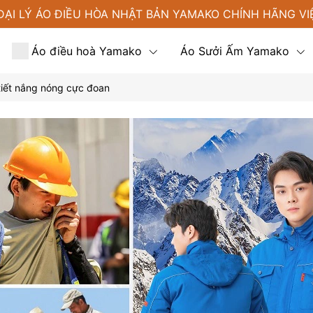
ĐẠI LÝ ÁO ĐIỀU HÒA NHẬT BẢN YAMAKO CHÍNH HÃNG VI
Áo điều hoà Yamako
Áo Sưởi Ấm Yamako
i tiết nắng nóng cực đoan
Tin tức
Liên hệ