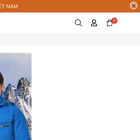
×
ỆT NAM
0