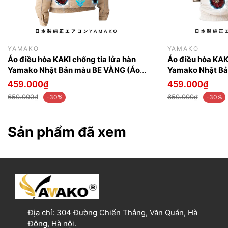
YAMAKO
YAMAKO
Áo điều hòa KAKI chống tia lửa hàn
Áo điều hòa KAKI
Yamako Nhật Bản màu BE VÀNG (Áo
Yamako Nhật Bả
bán rời không phụ kiện)
MÀU TRẮNG (Áo 
459.000₫
459.000₫
kiện)
650.000₫
650.000₫
-30%
-30%
Sản phẩm đã xem
Địa chỉ:
304 Đường Chiến Thắng, Văn Quán, Hà
Đông, Hà nội.