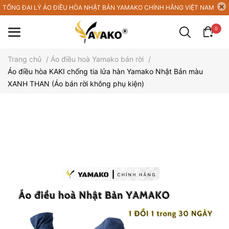
TỔNG ĐẠI LÝ ÁO ĐIỀU HÒA NHẬT BẢN YAMAKO CHÍNH HÃNG VIỆT NAM
0
Trang chủ
/
Áo điều hoà Yamako bán rời
/
Áo điều hòa KAKI chống tia lửa hàn Yamako Nhật Bản màu
XANH THAN (Áo bán rời không phụ kiện)