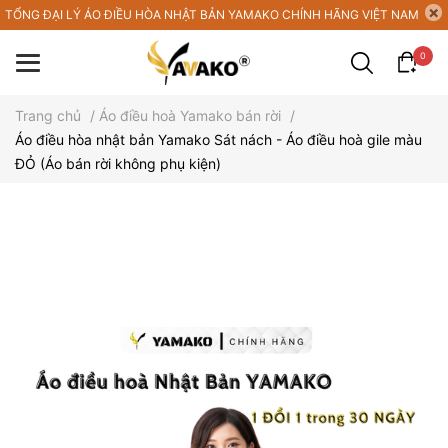
TỔNG ĐẠI LÝ ÁO ĐIỀU HÒA NHẬT BẢN YAMAKO CHÍNH HÃNG VIỆT NAM
0
Trang chủ
/
Áo điều hoà Yamako bán rời
/
Áo điều hòa nhật bản Yamako Sát nách - Áo điều hoà gile màu
ĐỎ (Áo bán rời không phụ kiện)