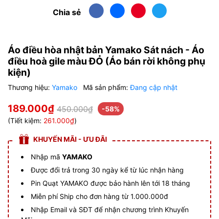
Chia sẻ
Áo điều hòa nhật bản Yamako Sát nách - Áo
điều hoà gile màu ĐỎ (Áo bán rời không phụ
kiện)
Thương hiệu:
Yamako
Mã sản phẩm:
Đang cập nhật
189.000₫
450.000₫
-58%
(Tiết kiệm:
261.000₫
)
KHUYẾN MÃI - ƯU ĐÃI
Nhập mã
YAMAKO
Được đổi trả trong 30 ngày kể từ lúc nhận hàng
Pin Quạt YAMAKO được bảo hành lên tới 18 tháng
Miễn phí Ship cho đơn hàng từ 1.000.000đ
Nhập Email và SĐT để nhận chương trình Khuyến