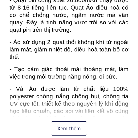
- Quạt pin công suất 20.000mAh chạy được
từ 8-16 tiếng liên tục. Quạt Áo điều hoà có
cơ chế chống nước, ngâm nước mà vẫn
quay. Đây là tính năng vượt trội so với các
quạt pin trên thị trường.
- Áo sử dụng 2 quạt thổi không khí từ ngoài
làm mát, giảm nhiệt độ, điều hoà toàn bộ cơ
thể.
- Tạo cảm giác thoải mái thoáng mát, làm
việc trong môi trường nắng nóng, oi bức.
- Vải Áo được làm từ chất liệu 100%
polyester chống nắng chống bụi, chống tia
UV cực tốt, thiết kế theo nguyên lý khí động
học tiêu chuẩn, các sợi vải liên kết vô cùng
chặt chẽ, cho khả năng ngăn cản tia cực tím
vượt trội hơn hẳn các dòng áo chống nắng
Xem thêm
trên thị trường.