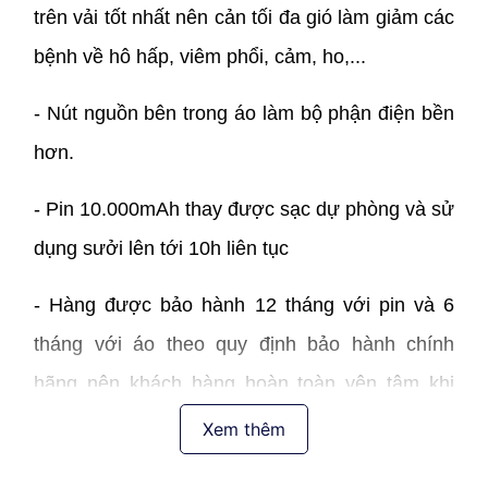
trên vải tốt nhất nên cản tối đa gió làm giảm các
bệnh về hô hấp, viêm phổi, cảm, ho,...
- Nút nguồn bên trong áo làm bộ phận điện bền
hơn.
- Pin 10.000mAh thay được sạc dự phòng và sử
dụng sưởi lên tới 10h liên tục
- Hàng được bảo hành 12 tháng với pin và 6
tháng với áo theo quy định bảo hành chính
hãng nên khách hàng hoàn toàn yên tâm khi
mua sản phẩm của Yamako.
Xem thêm