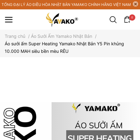
TỔNG ĐẠI LÝ ÁO ĐIỀU HÒA NHẬT BẢN YAMAKO CHÍNH HÃNG VIỆT NAM
0
Trang chủ
/
Áo Sưởi Ấm Yamako Nhật Bản
/
Áo sưởi ấm Super Heating Yamako Nhật Bản Y5 Pin khủng
10.000 MAH siêu bền mèu RÊU