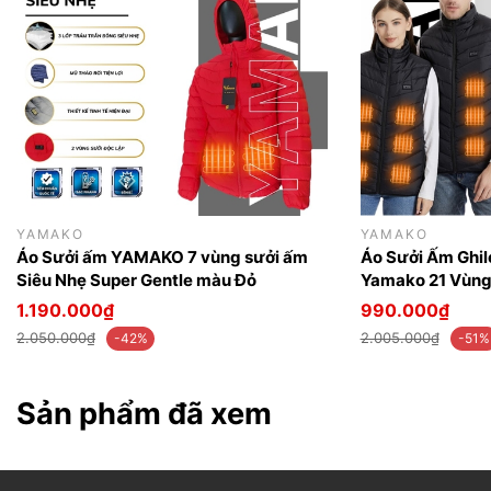
YAMAKO
YAMAKO
Áo Sưởi ấm YAMAKO 7 vùng sưởi ấm
Áo Sưởi Ấm Ghi
Siêu Nhẹ Super Gentle màu Đỏ
Yamako 21 Vùng 
sưởi nhất thị tr
1.190.000₫
990.000₫
2.050.000₫
2.005.000₫
-42%
-51%
Sản phẩm đã xem