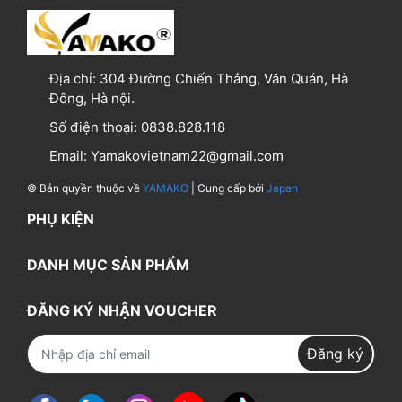
công nghệ hiện đại Nhật Bản
Địa chỉ:
304 Đường Chiến Thắng, Văn Quán, Hà
Đông, Hà nội.
Số điện thoại:
0838.828.118
Email:
Yamakovietnam22@gmail.com
© Bản quyền thuộc về
YAMAKO
| Cung cấp bởi
Japan
PHỤ KIỆN
DANH MỤC SẢN PHẨM
ĐĂNG KÝ NHẬN VOUCHER
Đăng ký