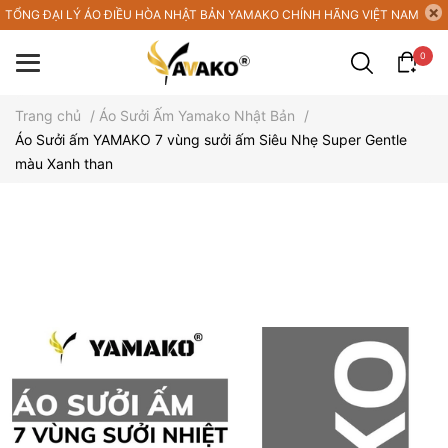
TỔNG ĐẠI LÝ ÁO ĐIỀU HÒA NHẬT BẢN YAMAKO CHÍNH HÃNG VIỆT NAM
0
Trang chủ
/
Áo Sưởi Ấm Yamako Nhật Bản
/
Áo Sưởi ấm YAMAKO 7 vùng sưởi ấm Siêu Nhẹ Super Gentle
màu Xanh than