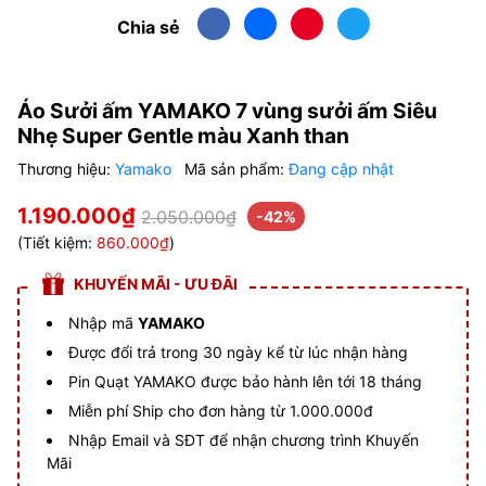
Chia sẻ
Áo Sưởi ấm YAMAKO 7 vùng sưởi ấm Siêu
Nhẹ Super Gentle màu Xanh than
Thương hiệu:
Yamako
Mã sản phẩm:
Đang cập nhật
1.190.000₫
2.050.000₫
-42%
(Tiết kiệm:
860.000₫
)
KHUYẾN MÃI - ƯU ĐÃI
Nhập mã
YAMAKO
Được đổi trả trong 30 ngày kể từ lúc nhận hàng
Pin Quạt YAMAKO được bảo hành lên tới 18 tháng
Miễn phí Ship cho đơn hàng từ 1.000.000đ
Nhập Email và SĐT để nhận chương trình Khuyến
Mãi